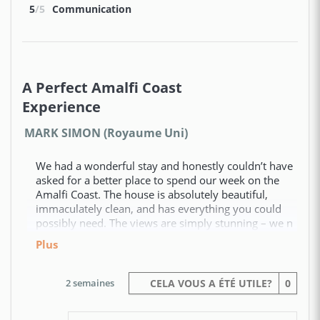
5
/5
Communication
A Perfect Amalfi Coast
Experience
MARK SIMON (Royaume Uni)
We had a wonderful stay and honestly couldn’t have
asked for a better place to spend our week on the
Amalfi Coast. The house is absolutely beautiful,
immaculately clean, and has everything you could
possibly need. The views are simply stunning – we n
plus
2 semaines
CELA VOUS A ÉTÉ UTILE?
0