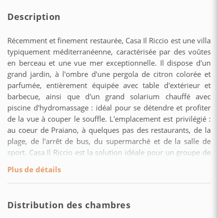
Description
Récemment et finement restaurée, Casa Il Riccio est une villa
typiquement méditerranéenne, caractérisée par des voûtes
en berceau et une vue mer exceptionnelle. Il dispose d'un
grand jardin, à l'ombre d'une pergola de citron colorée et
parfumée, entièrement équipée avec table d'extérieur et
barbecue, ainsi que d'un grand solarium chauffé avec
piscine d'hydromassage : idéal pour se détendre et profiter
de la vue à couper le souffle. L'emplacement est privilégié :
au coeur de Praiano, à quelques pas des restaurants, de la
plage, de l'arrêt de bus, du supermarché et de la salle de
sport. Casa Il Riccio est la solution idéale pour un groupe de
six personnes et est disposée sur un étage supérieur et
Plus de détails
inférieur pas connectés et chacun avec un accès
indépendant. L'étage supérieur se compose d'une grande
suite avec cuisinière à induction, coin salon et accès à la salle
Distribution des chambres
de bain avec baignoire. L'étage inférieur comprend deux