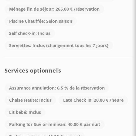
• Épicerie (Tous pour tous)
• Arrêt de bus local - à environ 50 mètres
Ménage fin de séjour: 265,00 € /réservation
• Arrêt de bus SITA - à environ 150 mètres
Piscine Chauffée: Selon saison
• Plage principale de Praiano, La Praia (15 minutes à pied)
Self check-in: Inclus
15065102EXT0300
Serviettes: Inclus (changement tous les 7 jours)
Services optionnels
Assurance annulation: 6,5 % de la réservation
Chaise Haute: Inclus
Late Check in: 20,00 € /heure
Lit bébé: Inclus
Parking for Suv or minivan: 40,00 € par nuit