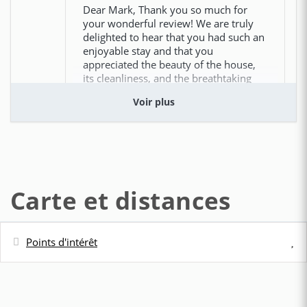
Dear Mark, Thank you so much for
your wonderful review! We are truly
delighted to hear that you had such an
enjoyable stay and that you
appreciated the beauty of the house,
its cleanliness, and the breathtaking
views. It means a lot to know that yo
Voir plus
plus
I will come back!
Carte et distances
Matteo Soares (États-Unis)
I really enjoyed the area, renting a boat and walking
Points d'intérêt
the path of god.
Distances
1 Année
CELA VOUS A ÉTÉ UTILE?
0