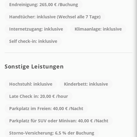
Zu Fuß erreichbar sind:
Endreinigung: 265,00 € /Buchung
Handtücher: inklusive (Wechsel alle 7 Tage)
• 3 Restaurants/Bars (Moressa, Kasai, M'ama)
• Lebensmittelgeschäft (Alle für Alle)
Internetzugang: inklusive
Klimaanlage: inklusive
• Lokale Bushaltestelle - ca. 50 Meter
• Bushaltestelle SITA - ca. 150 Meter
Self check-in: inklusive
• Hauptstrand von Praiano, La Praia (15 Minuten zu Fuß)
15065102EXT0300
Sonstige Leistungen
Hochstuhl: inklusive
Kinderbett: inklusive
Late Check in: 20,00 € /hour
Parkplatz im Freien: 40,00 € /Nacht
Parkplatz für SUV oder Minivan: 40,00 € /Nacht
Storno-Versicherung: 6,5 % der Buchung