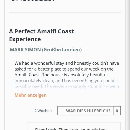
A Perfect Amalfi Coast
Experience
MARK SIMON (Großbritannien)
We had a wonderful stay and honestly couldn’t have
asked for a better place to spend our week on the
Amalfi Coast. The house is absolutely beautiful,
immaculately clean, and has everything you could
possibly need. The views are simply stunning – we n
mehr anzeigen
2 Wochen
WAR DIES HILFREICH?
0
Dear Mark, Thank you so much for