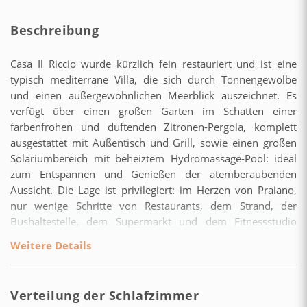
Beschreibung
Casa Il Riccio wurde kürzlich fein restauriert und ist eine
typisch mediterrane Villa, die sich durch Tonnengewölbe
und einen außergewöhnlichen Meerblick auszeichnet. Es
verfügt über einen großen Garten im Schatten einer
farbenfrohen und duftenden Zitronen-Pergola, komplett
ausgestattet mit Außentisch und Grill, sowie einen großen
Solariumbereich mit beheiztem Hydromassage-Pool: ideal
zum Entspannen und Genießen der atemberaubenden
Aussicht. Die Lage ist privilegiert: im Herzen von Praiano,
nur wenige Schritte von Restaurants, dem Strand, der
Bushaltestelle, dem Supermarkt und dem Fitnessstudio
entfernt. Casa Il Riccio ist die ideale Lösung für eine Gruppe
Weitere Details
von sechs Personen und befindet sich auf einer oberen und
unteren Etage, die nicht miteinander verbunden sind und
einen unabhängigen Zugang haben. Das Obergeschoss
Verteilung der Schlafzimmer
besteht aus einer großen Suite mit Induktionsherd,