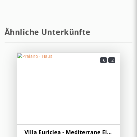
have to go up and down stairs to go places but we
Nächstes Restaurant - La Moressa Bistrot
170 m
are 72 years old and had no issues. Francesco, the
pro
Nächstes Restaurant - Kasai
mehr anzeigen
200 m
Ähnliche Unterkünfte
Entfernung zum Kiesstrand - La Praia
300 m
1 Jahr
WAR DIES HILFREICH?
0
Nächster Busbahnhof - Sita
300 m
6
2
A slice of paradise on the
Nächste Stadt - Positano
7 km
Amalfi Coast
GEORGE ANDREW (USA)
Nächste Stadt - Amalfi
9 km
There were some snacks and basics provided, and
Nächste Stadt - Ravello
15 km
more groceries were available nearby. There is
almost no car noise, occasionally a cat would tease a
dog causing it to bark, but wasn't often and was
Nächste Stadt - Sorrento
20 km
actually amusing, birds singing and ocean sounds, ve
Villa Euriclea - Mediterrane Eleganz im Herzen von Praiano
mehr anzeigen