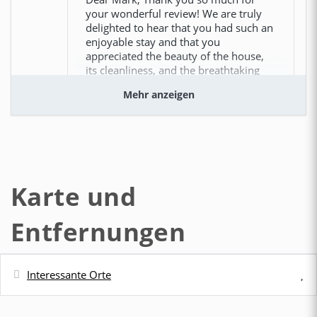
your wonderful review! We are truly
delighted to hear that you had such an
enjoyable stay and that you
appreciated the beauty of the house,
its cleanliness, and the breathtaking
views. It means a lot to know that yo
Mehr anzeigen
mehr anzeigen
I will come back!
Karte und
Matteo Soares (USA)
Entfernungen
I really enjoyed the area, renting a boat and walking
the path of god.
Interessante Orte
1 Jahr
WAR DIES HILFREICH?
0
Entfernung