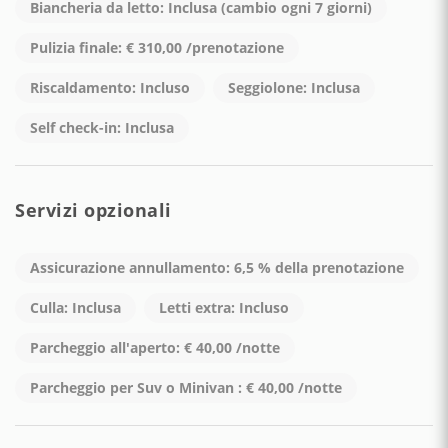
partenza. E' possibile parcheggiare su strada, ma potrebbe
Biancheria da letto: Inclusa (cambio ogni 7 giorni)
non essere facile trovare parcheggio nel periodo estivo.
Pulizia finale: € 310,00 /prenotazione
Raccomandiamo di raggiungerci con autista privato.
Riscaldamento: Incluso
Seggiolone: Inclusa
Il centro del paese non è distante. A pochi min a piedi ci
sono:
Self check-in: Inclusa
- Fermata dell’autobus locale
- Supermarket e macelleria
- Ristoranti e bar
Servizi opzionali
- Inizio del sentiero degli Dei
NOTA: Tutti questi luoghi sono accessibili solo scendendo
Assicurazione annullamento: 6,5 % della prenotazione
scale, a causa della configurazione tipica di Praiano, dove
molti servizi si trovano più in basso rispetto all'abitazione.
Culla: Inclusa
Letti extra: Incluso
Parcheggio all'aperto: € 40,00 /notte
Parcheggio per Suv o Minivan : € 40,00 /notte