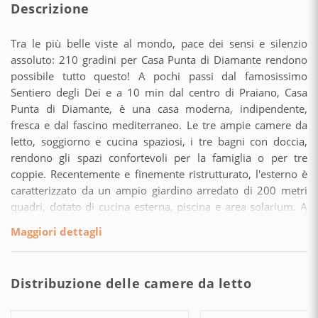
Descrizione
Tra le più belle viste al mondo, pace dei sensi e silenzio
assoluto: 210 gradini per Casa Punta di Diamante rendono
possibile tutto questo! A pochi passi dal famosissimo
Sentiero degli Dei e a 10 min dal centro di Praiano, Casa
Punta di Diamante, è una casa moderna, indipendente,
fresca e dal fascino mediterraneo. Le tre ampie camere da
letto, soggiorno e cucina spaziosi, i tre bagni con doccia,
rendono gli spazi confortevoli per la famiglia o per tre
coppie. Recentemente e finemente ristrutturato, l'esterno è
caratterizzato da un ampio giardino arredato di 200 metri
quadri, dotato di cucina esterna, piscina e area solarium. A
fare da cornice a viste incantevoli, le due terrazze esposte al
Maggiori dettagli
sole fino al tramonto: la terrazza più alta, con vista
panoramica su Capri e Positano, è il fiore all'occhiello della
dimora! Il Wi-Fi, l'impianto di riscaldamento e l'aria
Distribuzione delle camere da letto
condizionata sono disponibili in tutta la casa.