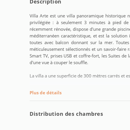
Description
Villa Arte est une villa panoramique historique
privilégiée : à seulement 3 minutes à pied de
récemment rénovée, dispose d'une grande piscine a
méditerranéen caractéristique, et est la solution
toutes avec balcon donnant sur la mer. Toute
méticuleusement sélectionnés et un savoir-faire ra
Smart TV, prises USB et coffre-fort, les Suites de 
d'une vue à couper le souffle.
La villa a une superficie de 300 mètres carrés et e
• Jardin sur le toit de style méditerranéen surpl
Plus de détails
conçu pour être un lieu d'événements (à con
supplémentaires) ;
• Salon - intérieur - et salle à manger, de plus
Distribution des chambres
pour 8 personnes ;
• Salle de bain entièrement réalisée avec un 
chromothérapie, carreaux de céramique Vietri p