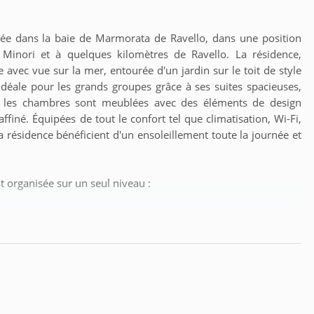
 née dans la baie de Marmorata de Ravello, dans une position
 Minori et à quelques kilomètres de Ravello. La résidence,
vec vue sur la mer, entourée d'un jardin sur le toit de style
 idéale pour les grands groupes grâce à ses suites spacieuses,
s les chambres sont meublées avec des éléments de design
ffiné. Équipées de tout le confort tel que climatisation, Wi-Fi,
la résidence bénéficient d'un ensoleillement toute la journée et
st organisée sur un seul niveau :
ombant la mer avec solarium et grande piscine privée, également
venir à l'avance avec la propriété, moyennant des frais
 de 25m2 avec accès direct au Roof Garden, équipé d'une table
design made in Italy, avec système de musique et douche de
eints à la main pour le centenaire du Bauhaus et meubles de