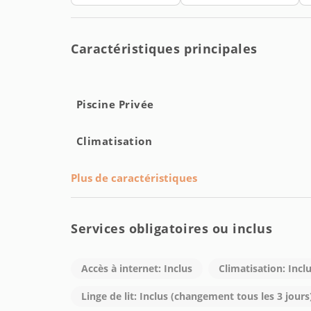
• 20 minutes en voiture du centre de Ravello
• 10 minutes en voiture d'Amalfi
Caractéristiques principales
CUSR : 15065104EXT0219
Piscine Privée
Climatisation
Plus de caractéristiques
Services obligatoires ou inclus
Accès à internet: Inclus
Climatisation: Incl
Linge de lit: Inclus (changement tous les 3 jours