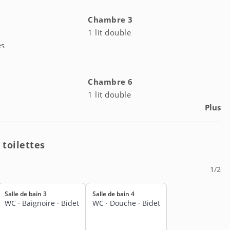
2
Chambre 3
1 lit double
es
5
Chambre 6
1 lit double
Plus
 toilettes
1/2
Salle de bain 3
Salle de bain 4
WC
·
Baignoire
·
Bidet
WC
·
Douche
·
Bidet