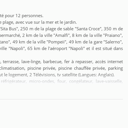
ité pour 12 personnes.
 plage, avec vue sur la mer et le jardin.
 "Sita Bus", 250 m de la plage de sable "Santa Croce", 350 m de
ermarché, 2 km de la ville "Amalfi", 8 km de la ville "Praiano",
itano", 49 km de la ville "Pompeii", 49 km de la gare "Salerno",
lle "Napoli", 65 km de l'aéroport "Napoli" et il est situé dans
, terrasse, lave-linge, barbecue, fer à repasser, accès internet
climatisation, piscine privée, piscine chauffée privée, parking
le logement, 2 Télévisions, tv satellite (Langues: Anglais).
éfrigérateur, micro-ondes, four, congélateur, lave-vaisselle,
ille pain, bouilloire et presse-agrumes.