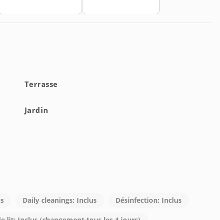
Terrasse
Jardin
us
Daily cleanings: Inclus
Désinfection: Inclus
e lit: Inclus (changement tous les 4 jours)