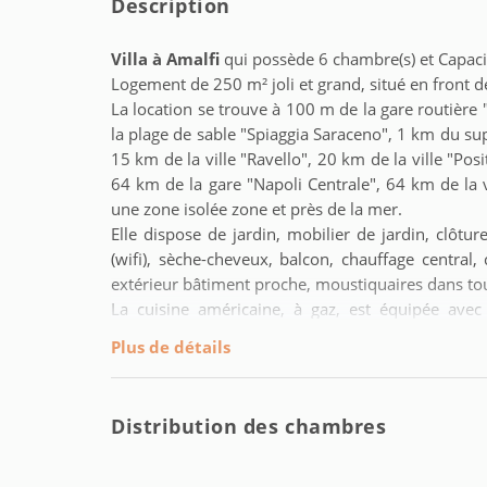
Description
Villa à Amalfi
qui possède 6 chambre(s) et Capac
Logement de 250 m² joli et grand, situé en front de
La location se trouve à 100 m de la gare routière
la plage de sable "Spiaggia Saraceno", 1 km du sup
15 km de la ville "Ravello", 20 km de la ville "Pos
64 km de la gare "Napoli Centrale", 64 km de la vi
une zone isolée zone et près de la mer.
Elle dispose de jardin, mobilier de jardin, clôture
(wifi), sèche-cheveux, balcon, chauffage central, 
extérieur bâtiment proche, moustiquaires dans tout 
La cuisine américaine, à gaz, est équipée avec r
vaisselle/couverts, ustensiles/cuisine, cafetière, gr
Plus de détails
Distribution des chambres