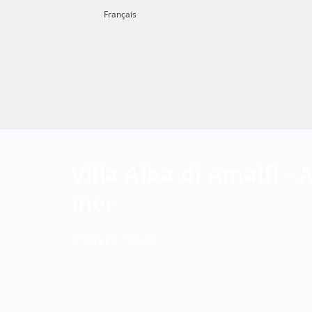
Français
Villa Alba di Amalfi -
mer
AMALFI -
VILLA