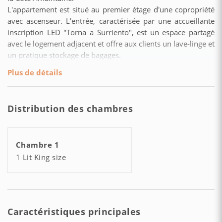
L'appartement est situé au premier étage d'une copropriété
avec ascenseur. L'entrée, caractérisée par une accueillante
inscription LED "Torna a Surriento", est un espace partagé
avec le logement adjacent et offre aux clients un lave-linge et
un pratique stockage de bagages.
À l'intérieur, l'environnement enchante avec son mobilier
Plus de détails
inspiré par les couleurs de la Méditerranée et des citrons de
Sorrente.
La chambre dispose d'un lit double en mousse à mémoire
Distribution des chambres
de forme, d'un dressing avec coffre-fort et de tables de nuit
en majolique de Vietri.
La salle de bain, moderne et lumineuse, est équipée d'une
Chambre 1
spacieuse douche à l'italienne.
1 Lit King size
Dans la zone véranda, un petit coin cuisine a été
judicieusement aménagé avec des plaques à induction, un
mini-réfrigérateur, une bouilloire et un grille-pain.
Caractéristiques principales
En sortant de la maison, vous vous retrouverez immergés