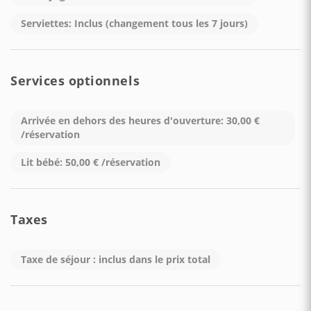
Serviettes: Inclus (changement tous les 7 jours)
• Parking : La structure offre un parking conventionné
directement en face du bâtiment à 20€ par jour.
LES CLIENTS DOIVENT REMPLIR L'ENREGISTREMENT EN
Services optionnels
LIGNE AVANT L'ARRIVÉE.
Arrivée en dehors des heures d'ouverture: 30,00 €
/réservation
Lit bébé: 50,00 € /réservation
Taxes
Taxe de séjour : inclus dans le prix total