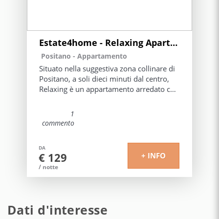
Estate4home - Relaxing Apartament
Positano -
Appartamento
Situato nella suggestiva zona collinare di
Positano, a soli dieci minuti dal centro,
Relaxing è un appartamento arredato con
grande gusto rappresenta una sintesi
perfetta di tranquillità e comfort.
1
commento
La proprietà è inserita all'interno di un
parco signorile ed esclusivo, che offre agli
DA
ospiti il privilegio di una piscina
€ 129
+ INFO
condominiale e la rarissima comodità di
/ notte
un posto auto riservato incluso nel
soggiorno.
Gli spazi interni, straordinariamente
Dati d'interesse
luminosi e funzionali, accolgono gli ospiti