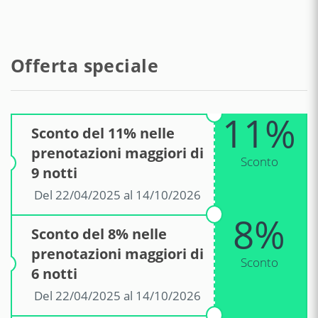
Spiaggia di scogli - rada beach
200 m
Ristorante - il fornillo
300 m
Offerta speciale
Ospedale - ospedale sorrento
10 km
11%
Stazione treni - Piano di Sorrento
10 km
Sconto del 11% nelle
prenotazioni maggiori di
Sconto
Aeroporto - capodichino
50 km
9 notti
Del 22/04/2025 al 14/10/2026
Aeroporto - Aeroporto di Napoli
50 km
8%
Capodichino
Sconto del 8% nelle
prenotazioni maggiori di
Sconto
6 notti
Del 22/04/2025 al 14/10/2026