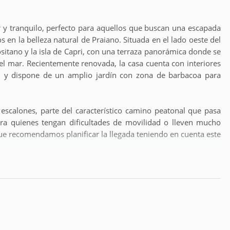
 y tranquilo, perfecto para aquellos que buscan una escapada
en la belleza natural de Praiano. Situada en el lado oeste del
ositano y la isla de Capri, con una terraza panorámica donde se
l mar. Recientemente renovada, la casa cuenta con interiores
, y dispone de un amplio jardín con zona de barbacoa para
 escalones, parte del característico camino peatonal que pasa
ara quienes tengan dificultades de movilidad o lleven mucho
ue recomendamos planificar la llegada teniendo en cuenta este
mampostería (muy fresca, por lo que no dispone de aire