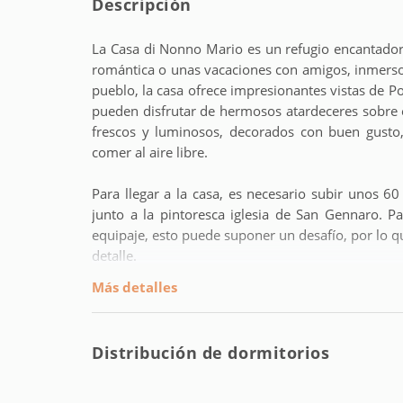
Descripción
La Casa di Nonno Mario es un refugio encantador
romántica o unas vacaciones con amigos, inmersos 
pueblo, la casa ofrece impresionantes vistas de P
pueden disfrutar de hermosos atardeceres sobre e
frescos y luminosos, decorados con buen gusto
comer al aire libre.
Para llegar a la casa, es necesario subir unos 60
junto a la pintoresca iglesia de San Gennaro. P
equipaje, esto puede suponer un desafío, por lo q
detalle.
Más detalles
La casa se distribuye en tres niveles:
Primer nivel:
Distribución de dormitorios
• Sala de estar con sofá cama y cocina de 
acondicionado)