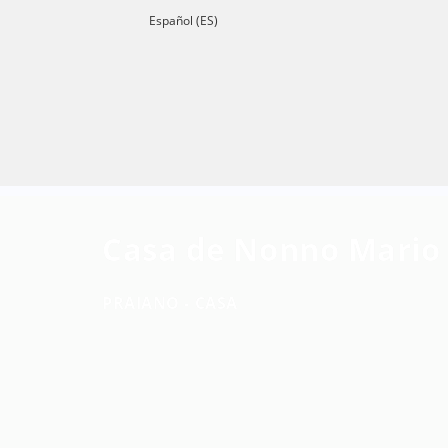
Español (ES)
Casa de Nonno Mario -
PRAIANO -
CASA