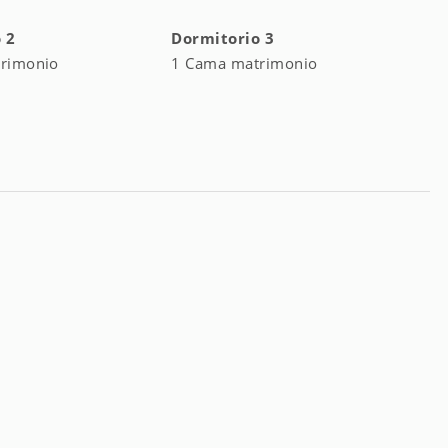
acoa y vista al mar
 2
Dormitorio 3
rimonio
1 Cama matrimonio
o, accesible desde ambos dormitorios
)
on vistas al mar y acceso a la terraza
este de Praiano, a solo unos minutos a pie de los principales
ares y tiendas de alimentos, podrá acceder fácilmente a las
ático y la oficina de turismo.