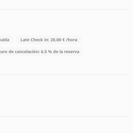
ituados más abajo/arriba que la casa.
luida
Late Check in: 20,00 € /hora
uro de cancelación: 6,5 % de la reserva