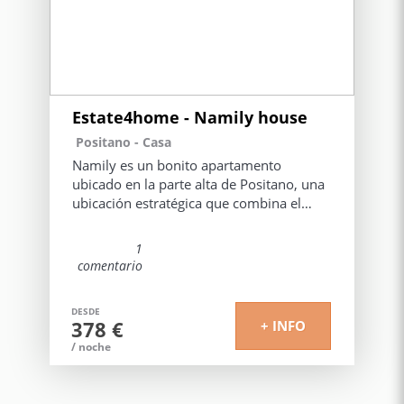
Estate4home - Namily house
Positano -
Casa
Namily es un bonito apartamento
ubicado en la parte alta de Positano, una
ubicación estratégica que combina el
encanto del panorama con la máxima
practicidad.
1
comentario
El verdadero punto fuerte de la estructura
es la extrema facilidad de acceso gracias
DESDE
a la inmediata proximidad a Via Pasitea,
378 €
+ INFO
la arteria principal de la ciudad.
/ noche
Perfectamente conectada por transporte
público, la vivienda permite llegar con un
agradable paseo tanto a la playa principal