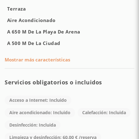
Terraza
INFORMACIÓN ADICIONAL:
Aire Acondicionado
• Entrada: de las 14:00 a las 20:00.
A 650 M De La Playa De Arena
• Check-in tardío: para las llegadas a partir de las 20:00
A 500 M De La Ciudad
horas se aplica un suplemento de € 30. Para las llegadas a
partir de las 23:00 horas, el suplemento es de € 50.
Mostrar más características
• Salida: antes de las 10:00.
• Tasa de estancia: a pagar a la llegada, €2,5 por persona por
Servicios obligatorios o incluidos
noche.
Acceso a Internet: Incluido
• Estacionamiento no disponible en el lugar.
Aire acondicionado: Incluido
Calefacción: Incluida
LOS CLIENTES DEBEN COMPLETAR EL REGISTRO EN LÍNEA
ANTES DE LA LLEGADA.
Desinfección: Incluida
Limpieza y desinfección: 60,00 € /reserva