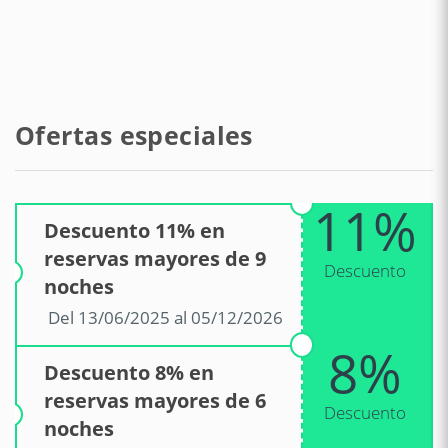
Playa de roca - Fornillo beach
650 m
Estación de tren - Stazione di Piano di
8 km
Sorrento
Ofertas especiales
Aeropuerto - Aeroporto di Napoli
45 km
11%
Aeropuerto internacional - aeroporto
45 km
Descuento 11% en
internazionale di Napoli
reservas mayores de 9
Descuento
noches
Del 13/06/2025 al 05/12/2026
8%
Descuento 8% en
reservas mayores de 6
Descuento
noches