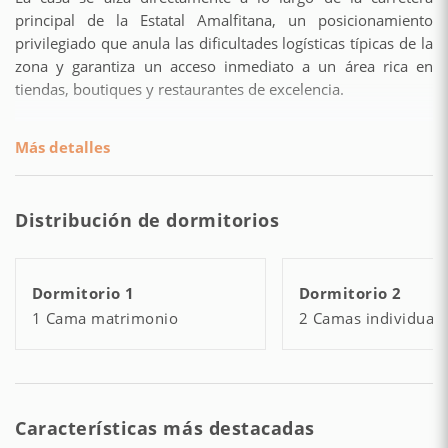
principal de la Estatal Amalfitana, un posicionamiento
privilegiado que anula las dificultades logísticas típicas de la
zona y garantiza un acceso inmediato a un área rica en
tiendas, boutiques y restaurantes de excelencia.
La verdadera joya de la propiedad es el espléndido espacio
Más detalles
exterior, caracterizado por una terraza panorámica que
regala una vista maravillosa sobre el azul infinito del mar.
Esta área al aire libre ha sido sabiamente organizada con
Distribución de dormitorios
una cocina externa completamente equipada y una mesa de
comedor, configurándose como el marco ideal para cenas
inolvidables bajo las estrellas o para relajarse al fresco de la
Dormitorio 1
Dormitorio 2
tarde admirando el panorama.
1 Cama matrimonio
2 Camas individuale
Representa la síntesis perfecta entre la auténtica atmósfera
costera y una rarísima comodidad logística, ofreciendo un
refugio de gran fascinación ideal para las personas que
buscan una estancia exclusiva y confortable en el corazón de
Características más destacadas
Positano.