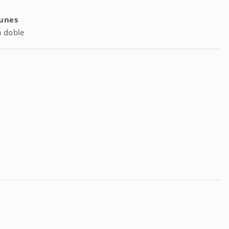
unes
a doble