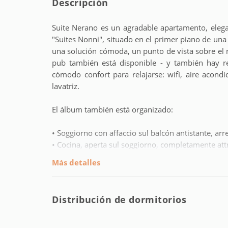
Descripción
Suite Nerano es un agradable apartamento, eleg
"Suites Nonni", situado en el primer piano de una
una solución cómoda, un punto de vista sobre el m
pub también está disponible - y también hay re
cómodo confort para relajarse: wifi, aire acondi
lavatriz.
El álbum también está organizado:
• Soggiorno con affaccio sul balcón antistante, arr
• Cocina, aperta sul soggiorno, completamente att
• 1 cámara matrimonial (misure letto 160x190) (se
Más detalles
• 1 bagno con doccia
Suite Nerano forma parte de una suite completa de
Distribución de dormitorios
palazzina. Este es el corazón de Maiori, en una 
disponible para un pago grande y tiene aproxim
senza car.