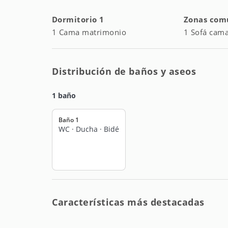
Dormitorio 1
Zonas com
A pochi passi, ci sono:
1 Cama matrimonio
1 Sofá cam
• Playa: sia privata che attrezzata
• Autobús cerrado SITA
• Negociaciones alimentarias
• Varios restaurantes
Distribución de baños y aseos
1 baño
Baño 1
WC
·
Ducha
·
Bidé
Características más destacadas