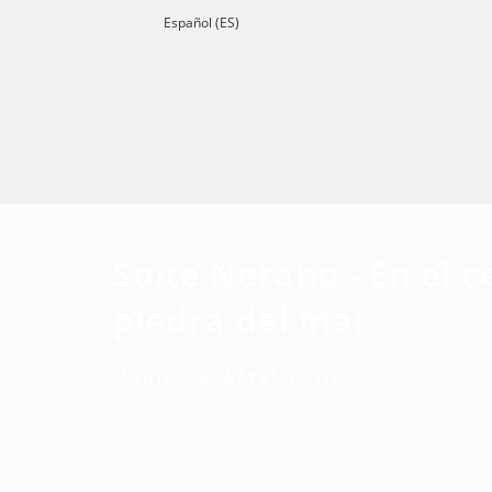
Español (ES)
Suite Nerano - En el c
piedra del mar
MAIORI -
APARTAMENTO