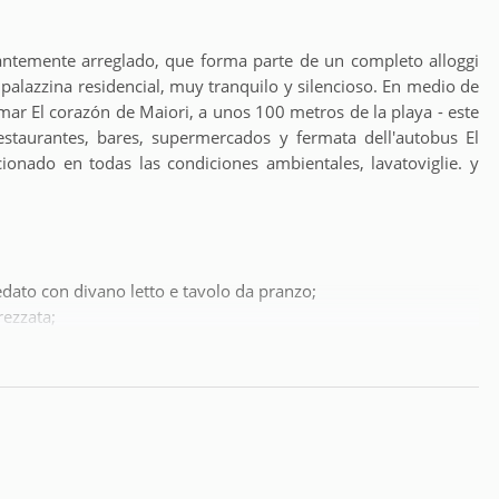
antemente arreglado, que forma parte de un completo alloggi
 palazzina residencial, muy tranquilo y silencioso. En medio de
ar El corazón de Maiori, a unos 100 metros de la playa - este
staurantes, bares, supermercados y fermata dell'autobus El
cionado en todas las condiciones ambientales, lavatoviglie. y
edato con divano letto e tavolo da pranzo;
rezzata;
nza affaccio, ma con punto luce);
 “Suites Nonni”, con el primer piano en un residencial piccola
zona de gran tranquilidad y silencio. El parque privado está
adamente 50 metros de largo. Raccomandiamo di raggiungerci