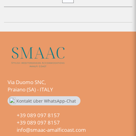
Via Duomo SNC,
Praiano (SA) - ITALY
Kontakt über WhatsApp-Chat
+390890978157
+39 089 097 8157
+39 089 097 8157
info@smaac-amalficoast.com