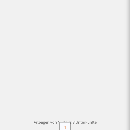
9 BEWERTUNGEN
Villa Cimino - Zentrale Villa Atemberaubender Meerblick
Praiano -
Villa
AB
245 €
+ INFO
/ Nacht
Anzeigen von 1 - 8 aus 8 Unterkünfte
1