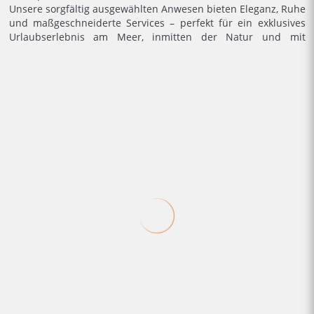
Unsere sorgfältig ausgewählten Anwesen bieten Eleganz, Ruhe
und maßgeschneiderte Services – perfekt für ein exklusives
Urlaubserlebnis am Meer, inmitten der Natur und mit
italienischem Luxus.
8
4
Villa Venusta - Majestätische Villa mit Pool
Praiano -
Villa