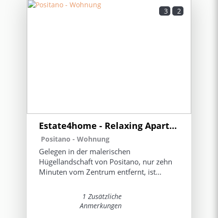
3
2
Estate4home - Relaxing Apartament
Positano -
Wohnung
Gelegen in der malerischen
Hügellandschaft von Positano, nur zehn
Minuten vom Zentrum entfernt, ist
Relaxing eine geschmackvoll
eingerichtete Wohnung, die eine perfekte
1 Zusätzliche
Synthese aus Ruhe und Komfort darstellt.
Anmerkungen