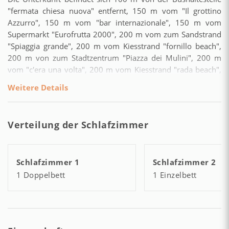
"fermata chiesa nuova" entfernt, 150 m vom "Il grottino
Azzurro", 150 m vom "bar internazionale", 150 m vom
Supermarkt "Eurofrutta 2000", 200 m vom zum Sandstrand
"Spiaggia grande", 200 m vom Kiesstrand "fornillo beach",
200 m von zum Stadtzentrum "Piazza dei Mulini", 200 m
vom "c'era una volta", 200 m vom Kiesstrand "rada beach",
300 m vom "il fornillo", 10 km vom "ospedale sorrento", 10
Weitere Details
km vom Bahnhof "Piano di Sorrento", 50 km vom
"capodichino", 50 km vom Flughafen "Aeroporto di Napoli
Capodichino", in einer ruhigen Lage und in einer
Verteilung der Schlafzimmer
waldreichen Umgebung.
Die Unterkunft verfügt über Gartenmöbel, Terrasse 30 m²,
eine Waschmaschine, ein Internetanschluss (WLAN), ein
Schlafzimmer 1
Schlafzimmer 2
Föhn, ein Balkon, eine Wärmepumpe, eine Klimaanlage,
1 Doppelbett
1 Einzelbett
Moskitonetze in gesamten Unterkunft, 1 Fernseher.
Die Separate Küche mit Gas-Kochfeld ist ausgestattet in
einen Kühlschrank, ein Backofen, Gefrierschrank,
Geschirr/Besteck, Kochutensilien und eine Kaffeemaschine.