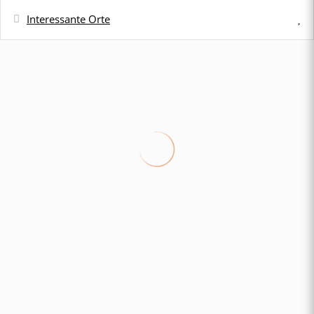
Interessante Orte
Entfernung
Nächster Busbahnhof - fermata chiesa
100 m
nuova
Nächstes Restaurant - Il grottino Azzurro
150 m
Cafeteria - bar internazionale
150 m
Nächste Einkaufsmöglichkeit - Eurofrutta
150 m
2000
Nächster Sandstrand - Spiaggia grande
200 m
Entfernung zum Kiesstrand - fornillo
200 m