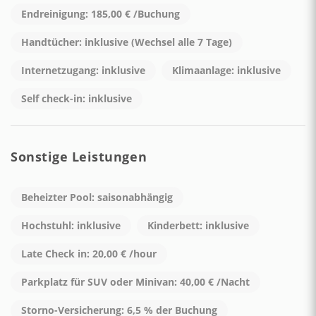
Zu Fuß kann man erreichen:
Endreinigung: 185,00 € /Buchung
Handtücher: inklusive (Wechsel alle 7 Tage)
• Intime Restaurants und Bars, in denen man typische
Gerichte genießen kann (10 Minuten zu Fuß)
Internetzugang: inklusive
Klimaanlage: inklusive
• Einen Lebensmittelgeschäft, um frische lokale Produkte zu
kaufen (10 Minuten zu Fuß)
Self check-in: inklusive
• Die Bushaltestelle, um die Umgebung ohne Stress zu
erkunden (2 Minuten zu Fuß)
• Die wunderschönen Strände "Praia" und ONE FIRE BEACH
Sonstige Leistungen
CLUB, wo man sich in der Sonne entspannen oder im
kristallklaren Meer schwimmen kann (beide 30 Minuten zu
Fuß)
Beheizter Pool: saisonabhängig
• Die SITA-Bushaltestelle, um die gesamte Amalfiküste zu
erkunden (20 Minuten zu Fuß).
Hochstuhl: inklusive
Kinderbett: inklusive
HINWEIS: Alle diese Orte sind nur über Treppen erreichbar,
Late Check in: 20,00 € /hour
aufgrund der typischen Struktur von Praiano, wo viele
Parkplatz für SUV oder Minivan: 40,00 € /Nacht
Dienstleistungen niedriger als das Haus gelegen sind.
Storno-Versicherung: 6,5 % der Buchung